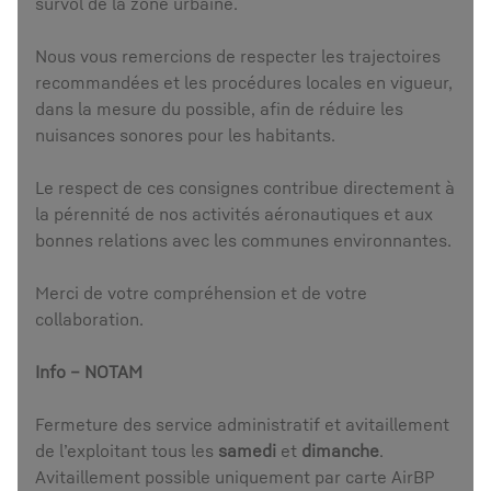
survol de la zone urbaine.
Nous vous remercions de respecter les trajectoires
recommandées et les procédures locales en vigueur,
dans la mesure du possible, afin de réduire les
nuisances sonores pour les habitants.
Le respect de ces consignes contribue directement à
la pérennité de nos activités aéronautiques et aux
bonnes relations avec les communes environnantes.
Merci de votre compréhension et de votre
collaboration.
Info – NOTAM
Fermeture des service administratif et avitaillement
de l’exploitant tous les
samedi
et
dimanche
.
Avitaillement possible uniquement par carte AirBP