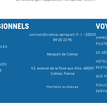
SIONNELS
VO
contact@colmar.aeroport.fr
| +33(0)3
APPRE
89 20 22 90
PILOT
ILES
SE DÉ
Aéroport de Colmar
HÔTEL
QUES
REST
43, avenue de la Foire aux Vins, 68000
S
Colmar, France
QUE F
EVALU
Mentions juridiques
SERVI