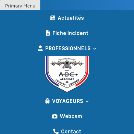
Skip
Primary Menu
Aéroport de Colmar
to
Actualités
content
Fiche Incident
PROFESSIONNELS
Logo
VOYAGEURS
Webcam
Contact