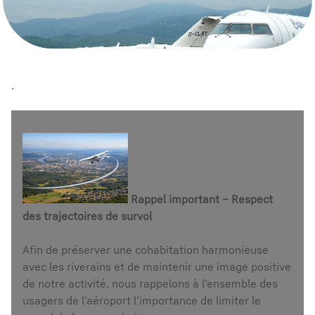
.
Rappel important – Respect
des trajectoires de survol
Afin de préserver une cohabitation harmonieuse
avec les riverains et de maintenir une image positive
de notre activité, nous rappelons à l’ensemble des
usagers de l’aéroport l’importance de limiter le