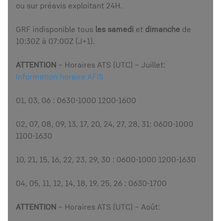
ou sur préavis exploitant 24H.
GRF indisponible tous
les samedi
et
dimanche
de
10:30Z à 07:00Z (J+1).
ATTENTION
– Horaires ATS (UTC) – Juillet:
Information horaire AFIS
01, 03, 06 : 0630-1000 1200-1600
02, 07, 08, 09, 13, 17, 20, 24, 27, 28, 31: 0600-1000
1100-1630
10, 21, 15, 16, 22, 23, 29, 30 : 0600-1000 1200-1630
04, 05, 11, 12, 14, 18, 19, 25, 26 : 0630-1700
ATTENTION
– Horaires ATS (UTC) – Août: